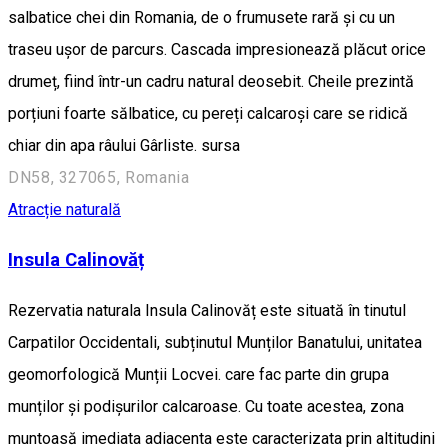
salbatice chei din Romania, de o frumusete rară și cu un
traseu ușor de parcurs. Cascada impresionează plăcut orice
drumeț, fiind într-un cadru natural deosebit. Cheile prezintă
porțiuni foarte sălbatice, cu pereți calcaroși care se ridică
chiar din apa râului Gârliste. sursa
DN58, 327065, Romania
Atracție naturală
Insula Calinovăț
Rezervatia naturala Insula Calinovăț este situată în tinutul
Carpatilor Occidentali, subținutul Munților Banatului, unitatea
geomorfologică Munții Locvei. care fac parte din grupa
munților și podișurilor calcaroase. Cu toate acestea, zona
muntoasă imediata adiacenta este caracterizata prin altitudini