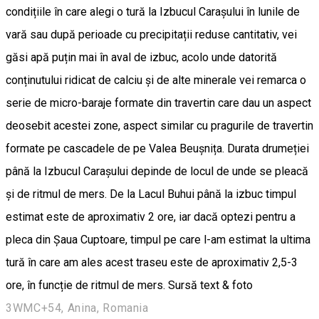
condițiile în care alegi o tură la Izbucul Carașului în lunile de
vară sau după perioade cu precipitații reduse cantitativ, vei
găsi apă puțin mai în aval de izbuc, acolo unde datorită
conținutului ridicat de calciu și de alte minerale vei remarca o
serie de micro-baraje formate din travertin care dau un aspect
deosebit acestei zone, aspect similar cu pragurile de travertin
formate pe cascadele de pe Valea Beușnița. Durata drumeției
până la Izbucul Carașului depinde de locul de unde se pleacă
și de ritmul de mers. De la Lacul Buhui până la izbuc timpul
estimat este de aproximativ 2 ore, iar dacă optezi pentru a
pleca din Șaua Cuptoare, timpul pe care l-am estimat la ultima
tură în care am ales acest traseu este de aproximativ 2,5-3
ore, în funcție de ritmul de mers. Sursă text & foto
3WMC+54, Anina, Romania