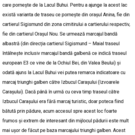
care pornește de la Lacul Buhui. Pentru a ajunge la acest lac
există varianta de traseu ce pornește din orașul Anina, fie din
cartierul Sigismund din zona cimitirului a cartierului respectiv,
fie din cartierul Orașul Nou. Se urmează marcajul bandă
albastră (din direcția cartierul Sigismund – Maial traseul
întâlnește inclusiv marcajul bandă galbenă ce indică traseul
european E3 ce vine de la Ochiul Bei, din Valea Beului) și
odată ajuns la Lacul Buhui vei putea remarca indicatoare cu
marcaj triunghi galben către Izbucul Carașului (Izvoarele
Carașului). Dacă până în urmă cu ceva timp traseul către
Izbucul Carașului era fără marcaj turistic, doar poteca fiind
bătută prin pădure, acum accesul spre acest loc foarte
frumos și extrem de interesant din mijlocul pădurii este mult
mai ușor de făcut pe baza marcajului triunghi galben. Acest