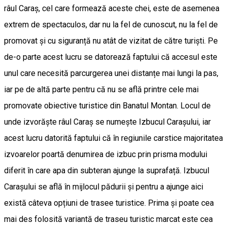
râul Caraș, cel care formează aceste chei, este de asemenea
extrem de spectaculos, dar nu la fel de cunoscut, nu la fel de
promovat și cu siguranță nu atât de vizitat de către turiști. Pe
de-o parte acest lucru se datorează faptului că accesul este
unul care necesită parcurgerea unei distanțe mai lungi la pas,
iar pe de altă parte pentru că nu se află printre cele mai
promovate obiective turistice din Banatul Montan. Locul de
unde izvorăște râul Caraș se numește Izbucul Carașului, iar
acest lucru datorită faptului că în regiunile carstice majoritatea
izvoarelor poartă denumirea de izbuc prin prisma modului
diferit în care apa din subteran ajunge la suprafață. Izbucul
Carașului se află în mijlocul pădurii și pentru a ajunge aici
există câteva opțiuni de trasee turistice. Prima și poate cea
mai des folosită variantă de traseu turistic marcat este cea