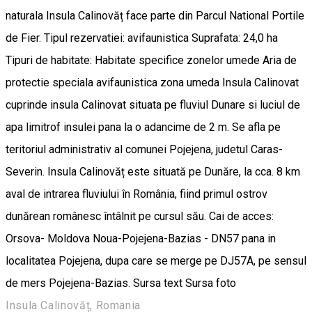
naturala Insula Calinovăț face parte din Parcul National Portile
de Fier. Tipul rezervatiei: avifaunistica Suprafata: 24,0 ha
Tipuri de habitate: Habitate specifice zonelor umede Aria de
protectie speciala avifaunistica zona umeda Insula Calinovat
cuprinde insula Calinovat situata pe fluviul Dunare si luciul de
apa limitrof insulei pana la o adancime de 2 m. Se afla pe
teritoriul administrativ al comunei Pojejena, judetul Caras-
Severin. Insula Calinovăț este situată pe Dunăre, la cca. 8 km
aval de intrarea fluviului în România, fiind primul ostrov
dunărean românesc întâlnit pe cursul său. Cai de acces:
Orsova- Moldova Noua-Pojejena-Bazias - DN57 pana in
localitatea Pojejena, dupa care se merge pe DJ57A, pe sensul
de mers Pojejena-Bazias. Sursa text Sursa foto
Insula Calinovăț, Romania