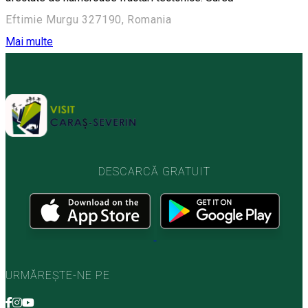
Eftimie Murgu 327190, Romania
Mai multe
DESCARCĂ GRATUIT
URMĂREȘTE-NE PE