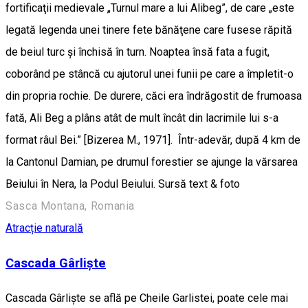
fortificaţii medievale „Turnul mare a lui Alibeg”, de care „este
legată legenda unei tinere fete bănăţene care fusese răpită
de beiul turc şi închisă în turn. Noaptea însă fata a fugit,
coborând pe stâncă cu ajutorul unei funii pe care a împletit-o
din propria rochie. De durere, căci era îndrăgostit de frumoasa
fată, Ali Beg a plâns atât de mult încât din lacrimile lui s-a
format râul Bei.” [Bizerea M., 1971]. Într-adevăr, după 4 km de
la Cantonul Damian, pe drumul forestier se ajunge la vărsarea
Beiului în Nera, la Podul Beiului. Sursă text & foto
Sasca Montana, Romania
Atracție naturală
Cascada Gârliște
Cascada Gârliște se află pe Cheile Garlistei, poate cele mai