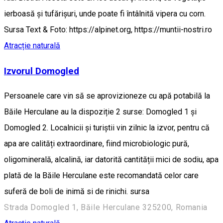
ierboasă şi tufărişuri, unde poate fi întâlnită vipera cu corn.
Sursa Text & Foto: https://alpinet.org, https://muntii-nostri.ro
Atracție naturală
Izvorul Domogled
Persoanele care vin să se aprovizioneze cu apă potabilă la
Băile Herculane au la dispoziție 2 surse: Domogled 1 și
Domogled 2. Localnicii și turiștii vin zilnic la izvor, pentru că
apa are calități extraordinare, fiind microbiologic pură,
oligominerală, alcalină, iar datorită cantității mici de sodiu, apa
plată de la Băile Herculane este recomandată celor care
suferă de boli de inimă si de rinichi. sursa
Strada Domogled 1, Băile Herculane 325200, Romania