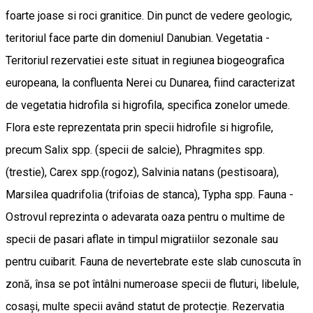
foarte joase si roci granitice. Din punct de vedere geologic,
teritoriul face parte din domeniul Danubian. Vegetatia -
Teritoriul rezervatiei este situat in regiunea biogeografica
europeana, la confluenta Nerei cu Dunarea, fiind caracterizat
de vegetatia hidrofila si higrofila, specifica zonelor umede.
Flora este reprezentata prin specii hidrofile si higrofile,
precum Salix spp. (specii de salcie), Phragmites spp.
(trestie), Carex spp.(rogoz), Salvinia natans (pestisoara),
Marsilea quadrifolia (trifoias de stanca), Typha spp. Fauna -
Ostrovul reprezinta o adevarata oaza pentru o multime de
specii de pasari aflate in timpul migratiilor sezonale sau
pentru cuibarit. Fauna de nevertebrate este slab cunoscuta în
zonă, însa se pot întâlni numeroase specii de fluturi, libelule,
cosași, multe specii având statut de protecție. Rezervatia