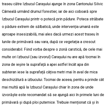
traseu către Izbucul Carașului ajunge în zona Cantonului Silvic
Cârneală urmând drumul forestier, iar de aici coboară spre
Izbucul Carașului printr-o potecă prin pădure. Poteca străbate
o pădure extrem de sălbatică, unde intervenția umană este
aproape insesizabilă, mai ales dacă urmezi acest traseu în
lunile de primăvară sau vara, după ce vegetația a crescut
considerabil. Fiind vorba despre o zonă carstică, de cele mai
multe ori Izbucul (sau izvorul) Carașului nu are apă tocmai în
zona de ieșire la suprafață a apei astfel încât apa din
subteran iese la suprafață câțiva metri mai în aval de mica
deschizătură a izbucului. Tocmai de aceea, pentru a prinde cât
mai multă apă la Izbucul Carașului chiar în zona de unde
izvorăște este recomandat să se ajungă aici în primele luni de
primăvară și după ploi puternice. Trebuie menționat că și în