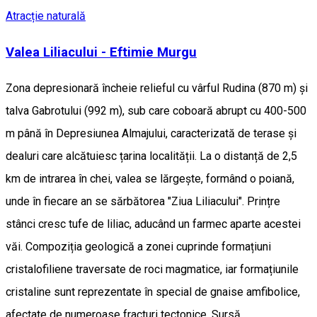
Atracție naturală
Valea Liliacului - Eftimie Murgu
Zona depresionară încheie relieful cu vârful Rudina (870 m) și
talva Gabrotului (992 m), sub care coboară abrupt cu 400-500
m până în Depresiunea Almajului, caracterizată de terase și
dealuri care alcătuiesc țarina localității. La o distanță de 2,5
km de intrarea în chei, valea se lărgește, formând o poiană,
unde în fiecare an se sărbătorea "Ziua Liliacului". Prințre
stânci cresc tufe de liliac, aducând un farmec aparte acestei
văi. Compoziția geologică a zonei cuprinde formațiuni
cristalofiliene traversate de roci magmatice, iar formațiunile
cristaline sunt reprezentate în special de gnaise amfibolice,
afectate de numeroase fracturi tectonice. Sursă