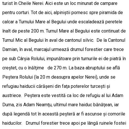
turist în Cheile Nerei. Aici este un loc minunat de campare
pentru corturi. Tot de aici, alpiniştii pornesc spre piramida de
calcar a Turnului Mare al Begului unde escaladează peretele
înalt de peste 200 m. Turnul Mare al Begului este continuat de
Turnul Mic al Begului în aval de cantonul silvic. De la Cantonul
Damian, în aval, marcajul urmează drumul forestier care trece
pe sub Cârşia Rolului, impunătoare prin turnurile ei de piatră în
creştet, cu o înălţime de 270 m. La baza abruptului se află
Peştera Rolului (la 20 m deasupra apelor Nerei), unde se
refugiau haiducii cărăşeni din faţa poterelor turceşti şi
austriece. Peştera este vestită ca loc de refugiu al lui Adam
Duma, zis Adam Neamţu, ultimul mare haiduc bănăţean, iar
după legendă tot în această peşteră ar fi ascunse şi comorile
haiducilor. Drumul forestier trece apoi pe lângă ruinele fostei