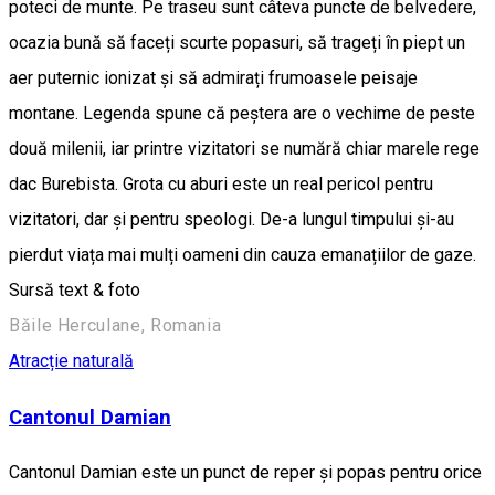
poteci de munte. Pe traseu sunt câteva puncte de belvedere,
ocazia bună să faceți scurte popasuri, să trageți în piept un
aer puternic ionizat și să admirați frumoasele peisaje
montane. Legenda spune că peștera are o vechime de peste
două milenii, iar printre vizitatori se numără chiar marele rege
dac Burebista. Grota cu aburi este un real pericol pentru
vizitatori, dar și pentru speologi. De-a lungul timpului și-au
pierdut viața mai mulți oameni din cauza emanațiilor de gaze.
Sursă text & foto
Băile Herculane, Romania
Atracție naturală
Cantonul Damian
Cantonul Damian este un punct de reper şi popas pentru orice