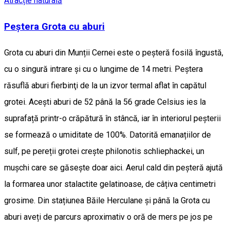
Atracție naturală
Peștera Grota cu aburi
Grota cu aburi din Munții Cernei este o peșteră fosilă îngustă,
cu o singură intrare și cu o lungime de 14 metri. Peştera
răsuflă aburi fierbinţi de la un izvor termal aflat în capătul
grotei. Acești aburi de 52 până la 56 grade Celsius ies la
suprafață printr-o crăpătură în stâncă, iar în interiorul peșterii
se formează o umiditate de 100%. Datorită emanațiilor de
sulf, pe pereții grotei crește philonotis schliephackei, un
mușchi care se găsește doar aici. Aerul cald din peșteră ajută
la formarea unor stalactite gelatinoase, de câțiva centimetri
grosime. Din stațiunea Băile Herculane și până la Grota cu
aburi aveți de parcurs aproximativ o oră de mers pe jos pe