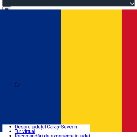
Open main menu
Loading
Autentificare
Înscrie-te
Bine ați venit în Caraș-Severin
Despre județul Caraș-Severin
Tur virtual
Trasee turistice
Română
Recomandări de experiențe în județ