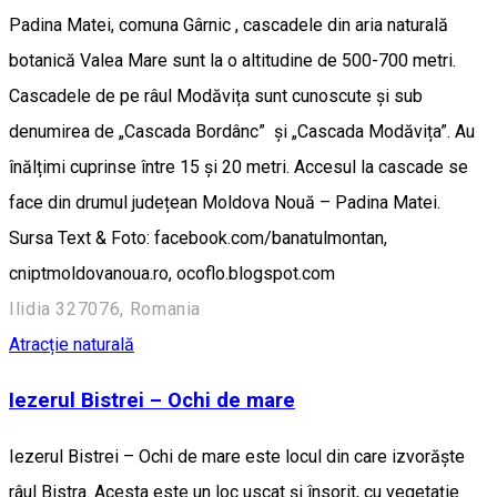
Padina Matei, comuna Gârnic , cascadele din aria naturală
botanică Valea Mare sunt la o altitudine de 500-700 metri.
Cascadele de pe râul Modăvița sunt cunoscute și sub
denumirea de „Cascada Bordânc” și „Cascada Modăvița”. Au
înălțimi cuprinse între 15 și 20 metri. Accesul la cascade se
face din drumul județean Moldova Nouă – Padina Matei.
Sursa Text & Foto: facebook.com/banatulmontan,
cniptmoldovanoua.ro, ocoflo.blogspot.com
Ilidia 327076, Romania
Atracție naturală
Iezerul Bistrei – Ochi de mare
Iezerul Bistrei – Ochi de mare este locul din care izvorăşte
râul Bistra. Acesta este un loc uscat şi însorit, cu vegetaţie