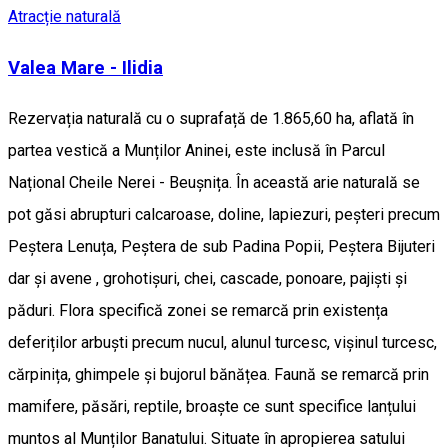
Atracție naturală
Valea Mare - Ilidia
Rezervația naturală cu o suprafață de 1.865,60 ha, aflată în
partea vestică a Munților Aninei, este inclusă în Parcul
Național Cheile Nerei - Beușnița. În această arie naturală se
pot găsi abrupturi calcaroase, doline, lapiezuri, peșteri precum
Peștera Lenuța, Peștera de sub Padina Popii, Peștera Bijuteri
dar și avene , grohotișuri, chei, cascade, ponoare, pajiști și
păduri. Flora specifică zonei se remarcă prin existența
deferiților arbuști precum nucul, alunul turcesc, vișinul turcesc,
cărpinița, ghimpele și bujorul bănățea. Faună se remarcă prin
mamifere, păsări, reptile, broaște ce sunt specifice lanțului
muntos al Munților Banatului. Situate în apropierea satului