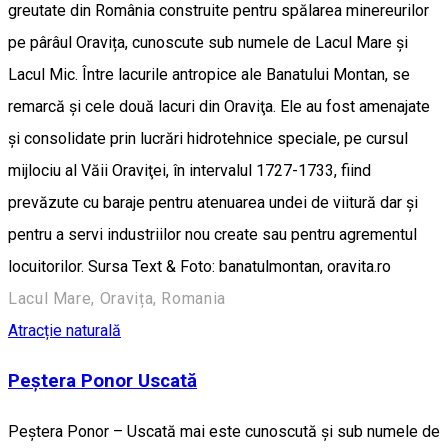
greutate din România construite pentru spălarea minereurilor
pe pârâul Oravița, cunoscute sub numele de Lacul Mare și
Lacul Mic. Între lacurile antropice ale Banatului Montan, se
remarcă şi cele două lacuri din Oraviţa. Ele au fost amenajate
şi consolidate prin lucrări hidrotehnice speciale, pe cursul
mijlociu al Văii Oraviţei, în intervalul 1727-1733, fiind
prevăzute cu baraje pentru atenuarea undei de viitură dar şi
pentru a servi industriilor nou create sau pentru agrementul
locuitorilor. Sursa Text & Foto: banatulmontan, oravita.ro
Lacul Mare, Oravița, Romania
Atracție naturală
Peștera Ponor Uscată
Peștera Ponor – Uscată mai este cunoscută și sub numele de