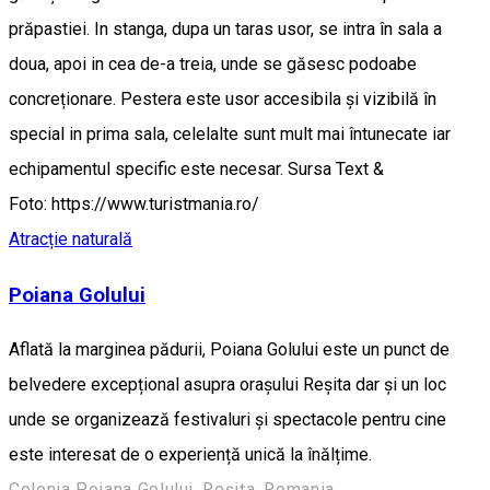
prăpastiei. In stanga, dupa un taras usor, se intra în sala a
doua, apoi in cea de-a treia, unde se găsesc podoabe
concreționare. Pestera este usor accesibila și vizibilă în
special in prima sala, celelalte sunt mult mai întunecate iar
echipamentul specific este necesar. Sursa Text &
Foto: https://www.turistmania.ro/
Atracție naturală
Poiana Golului
Aflată la marginea pădurii, Poiana Golului este un punct de
belvedere excepțional asupra orașului Reșita dar și un loc
unde se organizează festivaluri și spectacole pentru cine
este interesat de o experiență unică la înălțime.
Colonia Poiana Golului, Reșița, Romania