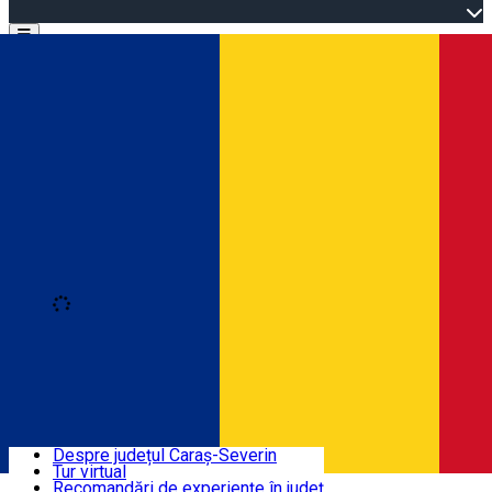
Open main menu
Loading
Autentificare
Înscrie-te
Bine ați venit în Caraș-Severin
Despre județul Caraș-Severin
Tur virtual
Trasee turistice
Română
Recomandări de experiențe în județ