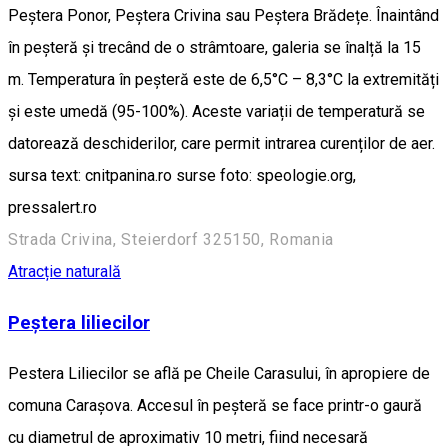
Peștera Ponor, Peștera Crivina sau Peștera Brădețe. Înaintând
în peșteră și trecând de o strâmtoare, galeria se înalță la 15
m. Temperatura în peșteră este de 6,5°C – 8,3°C la extremități
și este umedă (95-100%). Aceste variații de temperatură se
datorează deschiderilor, care permit intrarea curenților de aer.
sursa text: cnitpanina.ro surse foto: speologie.org,
pressalert.ro
Strada Crivina, Steierdorf 325150, Romania
Atracție naturală
Peștera liliecilor
Pestera Liliecilor se află pe Cheile Carasului, în apropiere de
comuna Carașova. Accesul în peșteră se face printr-o gaură
cu diametrul de aproximativ 10 metri, fiind necesară