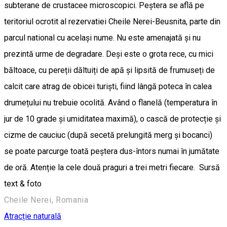
subterane de crustacee microscopici. Peștera se află pe
teritoriul ocrotit al rezervatiei Cheile Nerei-Beusnita, parte din
parcul national cu același nume. Nu este amenajată și nu
prezintă urme de degradare. Deși este o grota rece, cu mici
băltoace, cu pereții dăltuiți de apă și lipsită de frumuseți de
calcit care atrag de obicei turiști, fiind lângă poteca în calea
drumețului nu trebuie ocolită. Având o flanelă (temperatura în
jur de 10 grade și umiditatea maximă), o cască de protecție și
cizme de cauciuc (după secetă prelungită merg și bocanci)
se poate parcurge toată peștera dus-întors numai în jumătate
de oră. Atenție la cele două praguri a trei metri fiecare. Sursă
text & foto
Cheile Nerei, Romania
Atracție naturală