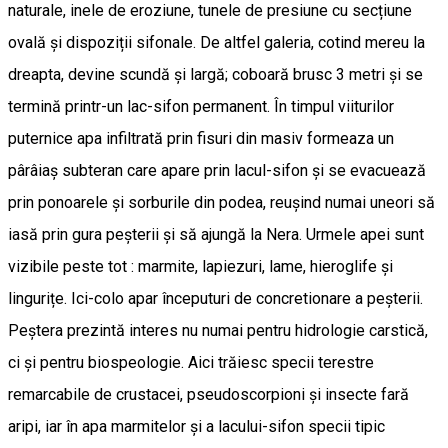
naturale, inele de eroziune, tunele de presiune cu secțiune
ovală și dispoziții sifonale. De altfel galeria, cotind mereu la
dreapta, devine scundă și largă; coboară brusc 3 metri și se
termină printr-un lac-sifon permanent. În timpul viiturilor
puternice apa infiltrată prin fisuri din masiv formeaza un
pârâiaș subteran care apare prin lacul-sifon și se evacuează
prin ponoarele și sorburile din podea, reușind numai uneori să
iasă prin gura peșterii și să ajungă la Nera. Urmele apei sunt
vizibile peste tot : marmite, lapiezuri, lame, hieroglife și
lingurițe. Ici-colo apar începuturi de concretionare a peșterii.
Peștera prezintă interes nu numai pentru hidrologie carstică,
ci și pentru biospeologie. Aici trăiesc specii terestre
remarcabile de crustacei, pseudoscorpioni și insecte fară
aripi, iar în apa marmitelor și a lacului-sifon specii tipic