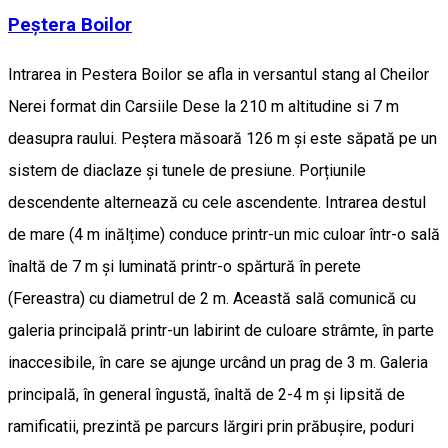
Peștera Boilor
Intrarea in Pestera Boilor se afla in versantul stang al Cheilor
Nerei format din Carsiile Dese la 210 m altitudine si 7 m
deasupra raului. Peștera măsoară 126 m și este săpată pe un
sistem de diaclaze și tunele de presiune. Porțiunile
descendente alternează cu cele ascendente. Intrarea destul
de mare (4 m inălțime) conduce printr-un mic culoar într-o sală
înaltă de 7 m și luminată printr-o spărtură în perete
(Fereastra) cu diametrul de 2 m. Această sală comunică cu
galeria principală printr-un labirint de culoare strâmte, în parte
inaccesibile, în care se ajunge urcând un prag de 3 m. Galeria
principală, în general îngustă, înaltă de 2-4 m și lipsită de
ramificatii, prezintă pe parcurs lărgiri prin prăbușire, poduri