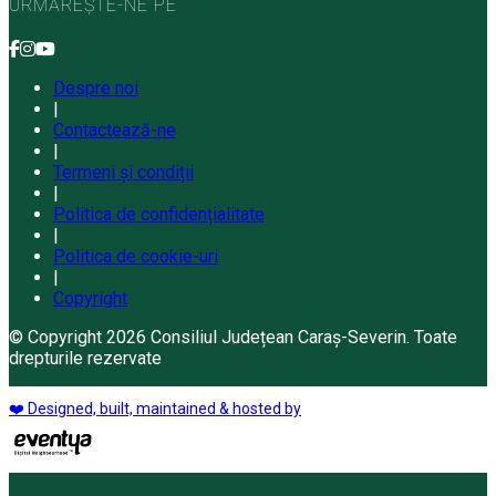
URMĂREȘTE-NE PE
Despre noi
|
Contactează-ne
|
Termeni și condiții
|
Politica de confidențialitate
|
Politica de cookie-uri
|
Copyright
© Copyright 2026 Consiliul Județean Caraș-Severin. Toate
drepturile rezervate
❤️ Designed, built, maintained & hosted by