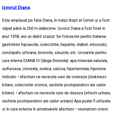
Izvorul Diana
Este amplasat pe falia Diana, în malul drept al Cernei şi a fost
săpat până la 260 m adâncime. Izvorul Diana a fost forat în
anul 1958, are un debit scazut. Se foloseste pentru tratarea
gastritelor hipoacide, colecistite, hepatite, diabet, intoxicatii,
constipatii, urticarie, bronsite, sinuzite, etc. Izvoarele pentru
cura interna DIANA III (lânga Rotonda): apa minerala naturala,
sulfuroasa, clorurata, sodica, calcica, hipertermala, hipotona.
Indicatii: • afectiuni ce necesita cure de colereza (diskinezii
biliare, colecistite cronice, sechele postoperatorii ale cailor
biliare). • afectiuni ce necesita cure de diureza (infectii urinare,
sechele postoperatorii ale cailor urinare) Apa poate fi utilizata
si în cura externa în urmatoarele afectiuni: • reumatism cronic