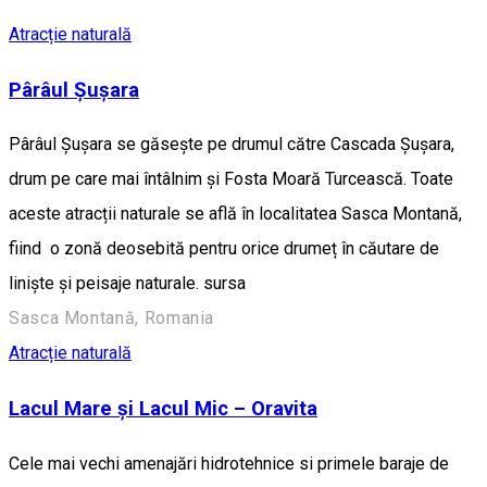
Atracție naturală
Pârâul Șușara
Pârâul Șușara se găsește pe drumul către Cascada Șușara,
drum pe care mai întâlnim și Fosta Moară Turcească. Toate
aceste atracții naturale se află în localitatea Sasca Montană,
fiind o zonă deosebită pentru orice drumeț în căutare de
liniște și peisaje naturale. sursa
Sasca Montană, Romania
Atracție naturală
Lacul Mare şi Lacul Mic – Oravita
Cele mai vechi amenajări hidrotehnice si primele baraje de