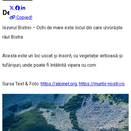
Despre
Copied!
Iezerul Bistrei – Ochi de mare este locul din care izvorăşte
râul Bistra.
Acesta este un loc uscat şi însorit, cu vegetaţie ierboasă şi
tufărişuri, unde poate fi întâlnită vipera cu corn.
Sursa Text & Foto:
https://alpinet.org
,
https://muntii-nostri.ro