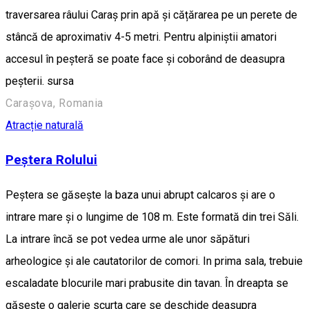
traversarea râului Caraș prin apă și cățărarea pe un perete de
stâncă de aproximativ 4-5 metri. Pentru alpiniștii amatori
accesul în peșteră se poate face și coborând de deasupra
peșterii. sursa
Carașova, Romania
Atracție naturală
Peștera Rolului
Peștera se găsește la baza unui abrupt calcaros și are o
intrare mare și o lungime de 108 m. Este formată din trei Săli.
La intrare încă se pot vedea urme ale unor săpături
arheologice și ale cautatorilor de comori. In prima sala, trebuie
escaladate blocurile mari prabusite din tavan. În dreapta se
găsește o galerie scurta care se deschide deasupra