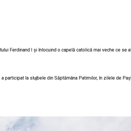
ului Ferdinand I și înlocuind o capelă catolică mai veche ce se afl
 participat la slujbele din Săptămâna Patimilor, în zilele de Paști