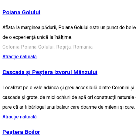
Poiana Golului
Aflată la marginea pădurii, Poiana Golului este un punct de belv
de o experiență unică la înălțime.
Colonia Poiana Golului, Reșița, Romania
Atracție naturală
Cascada și Peștera Izvorul Mânzului
Localizat pe o vale adâncă și greu accesibilă dintre Coronini și
cascade și grote, de mici ochiuri de apă ori construcții naturale
pare că ar fi bârlogul unui balaur care doarme de milenii și car
Atracție naturală
Peștera Boilor