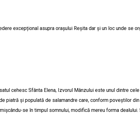
edere excepțional asupra orașului Reșita dar și un loc unde se or
 satul cehesc Sfânta Elena, Izvorul Mânzului este unul dintre cel
 de piatră și populată de salamandre care, conform poveștilor din 
e, mișcându-se în timpul somnului, modifică mereu forma dealului. 