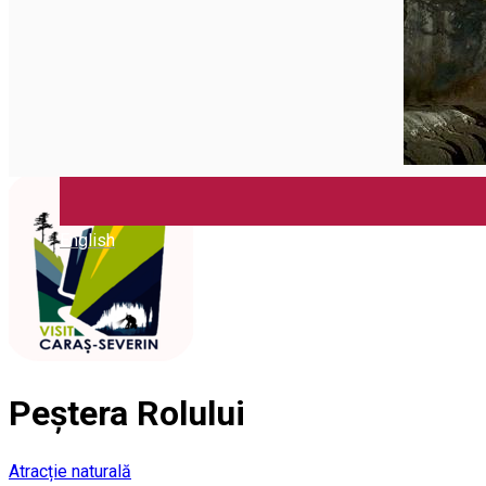
English
Peștera Rolului
Atracție naturală