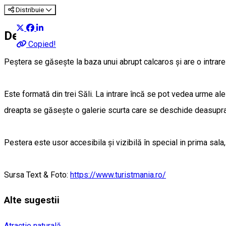
Distribuie
Despre
Copied!
Peștera se găsește la baza unui abrupt calcaros și are o intrar
Este formată din trei Săli. La intrare încă se pot vedea urme ale
dreapta se găsește o galerie scurta care se deschide deasupra p
Pestera este usor accesibila și vizibilă în special in prima sala
Sursa Text & Foto:
https://www.turistmania.ro/
Alte sugestii
Atracție naturală