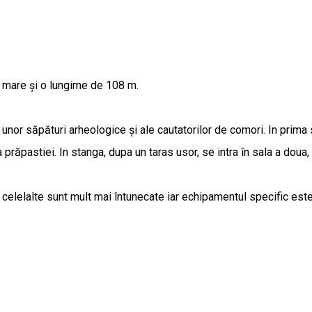
e mare și o lungime de 108 m.
 unor săpături arheologice și ale cautatorilor de comori. In prima 
răpastiei. In stanga, dupa un taras usor, se intra în sala a doua
, celelalte sunt mult mai întunecate iar echipamentul specific est