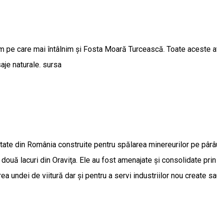
pe care mai întâlnim și Fosta Moară Turcească. Toate aceste atra
aje naturale. sursa
utate din România construite pentru spălarea minereurilor pe pâr
două lacuri din Oraviţa. Ele au fost amenajate şi consolidate prin l
ea undei de viitură dar şi pentru a servi industriilor nou create s