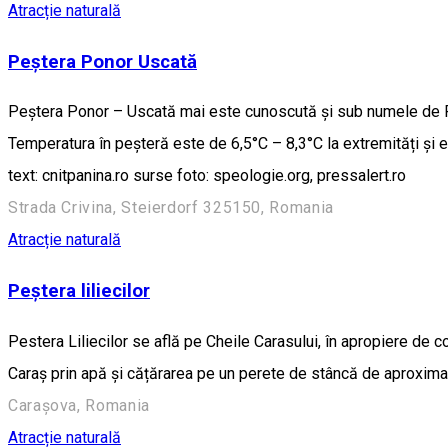
Atracție naturală
Peștera Ponor Uscată
Peștera Ponor – Uscată mai este cunoscută și sub numele de Peș
Temperatura în peșteră este de 6,5°C – 8,3°C la extremități și 
text: cnitpanina.ro surse foto: speologie.org, pressalert.ro
Strada Crivina, Steierdorf 325150, Romania
Atracție naturală
Peștera liliecilor
Pestera Liliecilor se află pe Cheile Carasului, în apropiere de 
Caraș prin apă și cățărarea pe un perete de stâncă de aproximat
Carașova, Romania
Atracție naturală