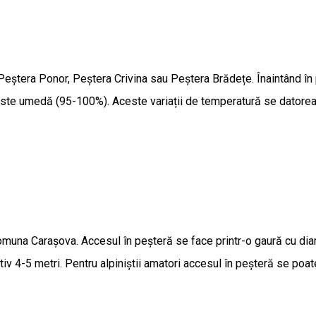
tera Ponor, Peștera Crivina sau Peștera Brădețe. Înaintând în pe
este umedă (95-100%). Aceste variații de temperatură se datorează
comuna Carașova. Accesul în peșteră se face printr-o gaură cu dia
iv 4-5 metri. Pentru alpiniștii amatori accesul în peșteră se poa