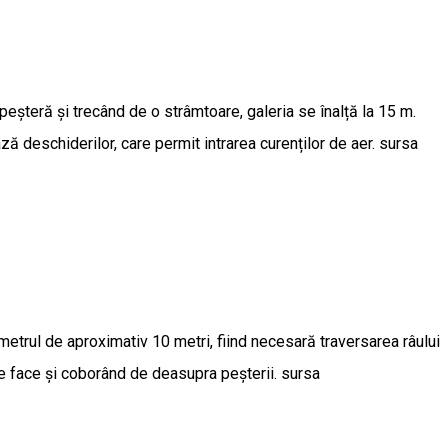
șteră și trecând de o strâmtoare, galeria se înalță la 15 m.
 deschiderilor, care permit intrarea curenților de aer. sursa
metrul de aproximativ 10 metri, fiind necesară traversarea râului
te face și coborând de deasupra peșterii. sursa