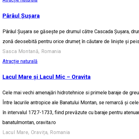
Pârâul Șușara
Pârâul Șușara se găsește pe drumul către Cascada Șușara, drum 
zonă deosebită pentru orice drumeț în căutare de liniște și peis
Sasca Montană, Romania
Atracție naturală
Lacul Mare şi Lacul Mic – Oravita
Cele mai vechi amenajări hidrotehnice si primele baraje de gre
Între lacurile antropice ale Banatului Montan, se remarcă şi cele 
în intervalul 1727-1733, fiind prevăzute cu baraje pentru atenuar
banatulmontan, oravita.ro
Lacul Mare, Oravița, Romania