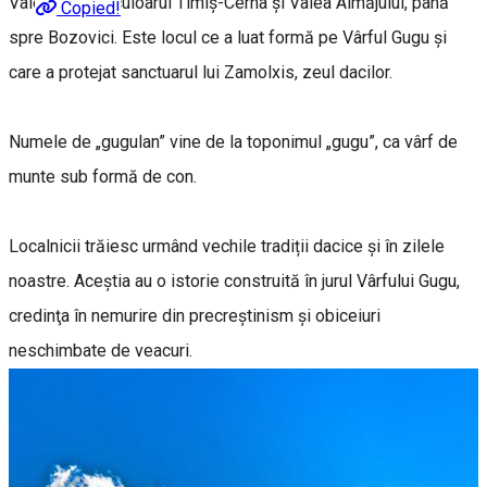
Valea Bistrei, culoarul Timiş-Cerna şi Valea Almăjului, până
Copied!
spre Bozovici. Este locul ce a luat formă pe Vârful Gugu și
care a protejat sanctuarul lui Zamolxis, zeul dacilor.
Numele de „gugulan” vine de la toponimul „gugu”, ca vârf de
munte sub formă de con.
Localnicii trăiesc urmând vechile tradiții dacice și în zilele
noastre. Aceștia au o istorie construită în jurul Vârfului Gugu,
credinţa în nemurire din precreştinism și obiceiuri
neschimbate de veacuri.