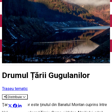
English
Drumul Țării Gugulanilor
Traseu tematic
Distribuie
Ţara Gugulanilor este ţinutul din Banatul Montan cuprins între