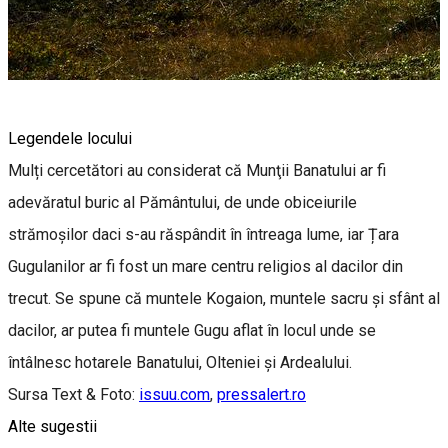
Legendele locului
Mulți cercetători au considerat că Munţii Banatului ar fi
adevăratul buric al Pământului, de unde obiceiurile
strămoşilor daci s-au răspândit în întreaga lume, iar Țara
Gugulanilor ar fi fost un mare centru religios al dacilor din
trecut. Se spune că muntele Kogaion, muntele sacru şi sfânt al
dacilor, ar putea fi muntele Gugu aflat în locul unde se
întâlnesc hotarele Banatului, Olteniei şi Ardealului.
Sursa Text & Foto:
issuu.com
,
pressalert.ro
Alte sugestii