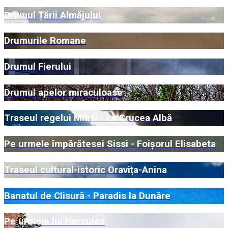
Drumul Țării Almăjului
Drumurile Romane
Drumul Fierului
Drumul apelor miraculoase
Traseul regelui Mihai - La Crucea Albă
Pe urmele împărătesei Sissi - Foișorul Elisabeta
Traseul cultural-istoric Oravița-Anina
Banatul de Clisură - Paradis la Dunăre
Pe urmele lui Hercules