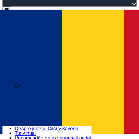
Open main menu
Loading
Autentificare
Înscrie-te
Bine ați venit în Caraș-Severin
Despre județul Caraș-Severin
Tur virtual
Trasee turistice
Română
Recomandări de experiențe în județ