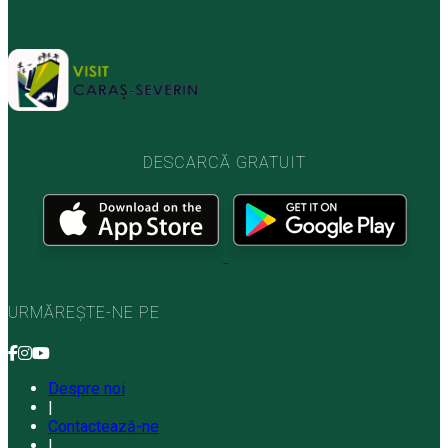
DESCARCĂ GRATUIT
URMĂREȘTE-NE PE
Despre noi
|
Contactează-ne
|