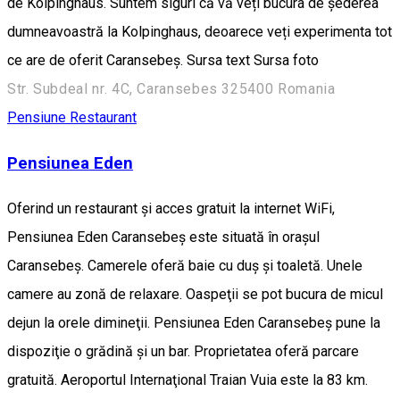
de Kolpinghaus. Suntem siguri că vă veți bucura de șederea
dumneavoastră la Kolpinghaus, deoarece veți experimenta tot
ce are de oferit Caransebeș. Sursa text Sursa foto
Str. Subdeal nr. 4C, Caransebes 325400 Romania
Pensiune
Restaurant
Pensiunea Eden
Oferind un restaurant şi acces gratuit la internet WiFi,
Pensiunea Eden Caransebeş este situată în oraşul
Caransebeş. Camerele oferă baie cu duş şi toaletă. Unele
camere au zonă de relaxare. Oaspeţii se pot bucura de micul
dejun la orele dimineţii. Pensiunea Eden Caransebeş pune la
dispoziţie o grădină şi un bar. Proprietatea oferă parcare
gratuită. Aeroportul Internaţional Traian Vuia este la 83 km.