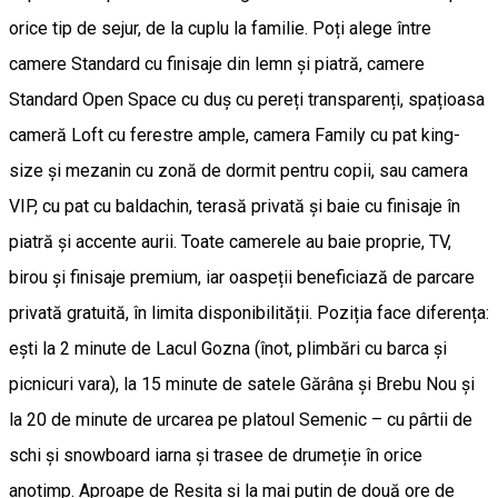
orice tip de sejur, de la cuplu la familie. Poți alege între
camere Standard cu finisaje din lemn și piatră, camere
Standard Open Space cu duș cu pereți transparenți, spațioasa
cameră Loft cu ferestre ample, camera Family cu pat king-
size și mezanin cu zonă de dormit pentru copii, sau camera
VIP, cu pat cu baldachin, terasă privată și baie cu finisaje în
piatră și accente aurii. Toate camerele au baie proprie, TV,
birou și finisaje premium, iar oaspeții beneficiază de parcare
privată gratuită, în limita disponibilității. Poziția face diferența:
ești la 2 minute de Lacul Gozna (înot, plimbări cu barca și
picnicuri vara), la 15 minute de satele Gărâna și Brebu Nou și
la 20 de minute de urcarea pe platoul Semenic – cu pârtii de
schi și snowboard iarna și trasee de drumeție în orice
anotimp. Aproape de Reșița și la mai puțin de două ore de