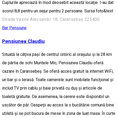
Cuplurile apreciază în mod deosebit această locaţie. I-au dat
scorul 8,8 pentru un sejur pentru 2 persoane. Sursa foto&text
Strada Vasile Alecsandri 18, Caransebeș 325400
Bar
Pensiune
Pensiunea Claudiu
Situată la câţiva paşi de centrul istoric al oraşului şi la 28 km
de pârtia de schi Muntele Mic, Pensiunea Claudiu oferă
cazare în Caransebeş. Se oferă acces gratuit la internet WiFi,
un bar şi o terasă. Toate camerele sunt mobilate funcţional şi
includ TV prin cablu şi baie privată cu duş şi articole de
toaletă gratuite. De asemenea, la cerere este disponibil un
uscător de păr. Oaspeţii au acces la o bucătărie comună bine
utilată şi se pot bucura de mese în zona de luat masa. În curte