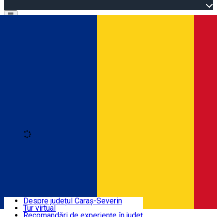
Open main menu
Loading
Autentificare
Înscrie-te
Bine ați venit în Caraș-Severin
Despre județul Caraș-Severin
Tur virtual
Trasee turistice
Română
Recomandări de experiențe în județ