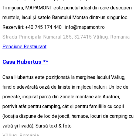
Timișoara, MAPAMONT este punctul ideal din care descoperi
muntele, lacul și satele Banatului Montan dintr-un singur loc.
Rezervări: +40 745 174 440 · info@mapamont.ro
Strada Principala Numarul 285, 327415 Văliug, Romania
Pensiune
Restaurant
Casa Hubertus **
Casa Hubertus este poziționată la marginea lacului Văliug,
fiind o adevărată oază de liniște în mijlocul naturii. Un loc de
poveste, inspirat parcă din zonele montane ale Austriei,
potrivit atât pentru camping, cât și pentru familiile cu copii
(locația dispune de loc de joacă, hamace, locuri de camping cu
vatră și livadă). Sursă text & foto
Văliug, România